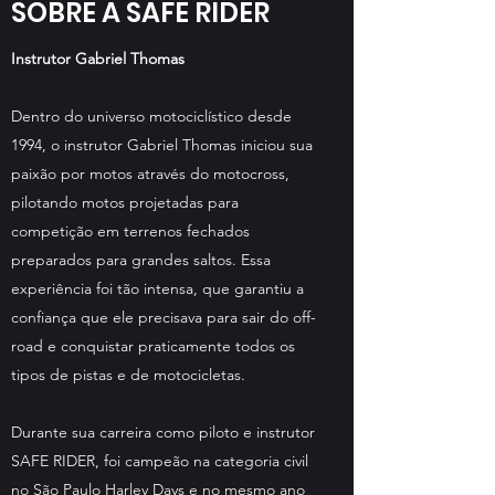
SOBRE A SAFE RIDER
Instrutor Gabriel Thomas
Dentro do universo motociclístico desde
1994, o instrutor Gabriel Thomas iniciou sua
paixão por motos através do motocross,
pilotando motos projetadas para
competição em terrenos fechados
preparados para grandes saltos. Essa
experiência foi tão intensa, que garantiu a
confiança que ele precisava para sair do off-
road e conquistar praticamente todos os
tipos de pistas e de motocicletas.
Durante sua carreira como piloto e instrutor
SAFE RIDER, foi campeão na categoria civil
no São Paulo Harley Days e no mesmo ano