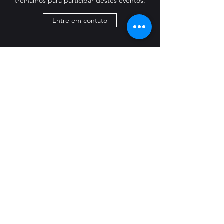
treinamos para participar destes eventos.
Entre em contato
+55 (41) 99998-0675