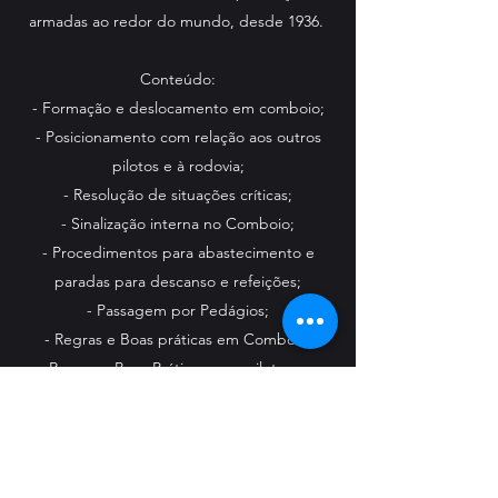
armadas ao redor do mundo, desde 1936.
Conteúdo:
- Formação e deslocamento em comboio;
- Posicionamento com relação aos outros
pilotos e à rodovia;
- Resolução de situações críticas;
- Sinalização interna no Comboio;
- Procedimentos para abastecimento e
paradas para descanso e refeições;
- Passagem por Pedágios;
- Regras e Boas práticas em Comboio;
- Regras e Boas Práticas para pilotagem
individual.
Para aqueles que já fazem parte de um
Moto Clube ou Moto Grupo de amigos ou