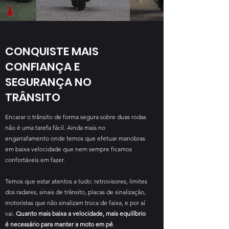
CONQUISTE MAIS
CONFIANÇA E
SEGURANÇA NO
TRÂNSITO
Encarar o trânsito de forma segura sobre duas rodas
não é uma tarefa fácil. Ainda mais no
engarrafamento onde temos que efetuar manobras
em baixa velocidade que nem sempre ficamos
confortáveis em fazer.
Temos que estar atentos a tudo: retrovisores, limites
dos radares, sinais de trânsito, placas de sinalização,
motoristas que não sinalizam troca de faixa, e por aí
vai.
Quanto mais baixa a velocidade, mais equilíbrio
é necessário para manter a moto em pé
.