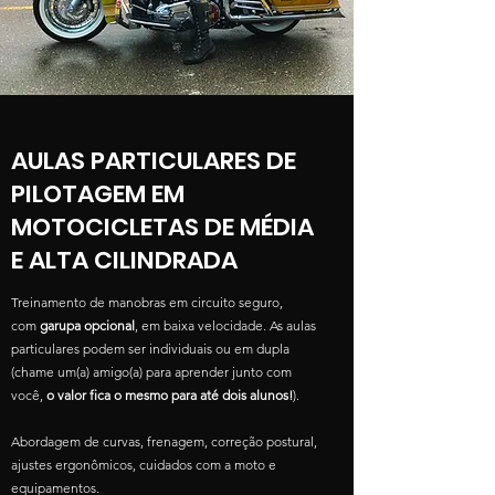
AULAS PARTICULARES DE
PILOTAGEM EM
MOTOCICLETAS DE MÉDIA
E ALTA CILINDRADA
Treinamento de manobras em circuito seguro,
com
garupa opcional
, em baixa velocidade. As aulas
particulares podem ser individuais ou em dupla
(chame um(a) amigo(a) para aprender junto com
você,
o valor fica o mesmo para até dois alunos!
).
Abordagem de curvas, frenagem, correção postural,
ajustes ergonômicos, cuidados com a moto e
equipamentos.