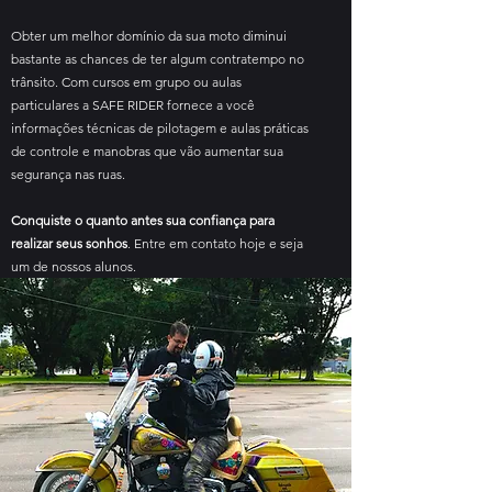
Obter um melhor domínio da sua moto diminui
bastante as chances de ter algum contratempo no
trânsito. Com cursos em grupo ou aulas
particulares a SAFE RIDER fornece a você
informações técnicas de pilotagem e aulas práticas
de controle e manobras que vão aumentar sua
segurança nas ruas.
Conquiste o quanto antes sua confiança para
realizar seus sonhos
. Entre em contato hoje e seja
um de nossos alunos.